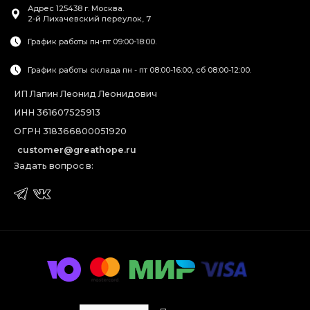
Адрес
125438
г. Москва
.
2-й Лихачевский переулок, 7
График работы пн-пт 09:00-18:00.
График работы склада пн - пт 08:00-16:00, сб 08:00-12:00.
ИП Лапин Леонид Леонидович
ИНН 361607525913
ОГРН 318366800051920
customer@greathope.ru
Задать вопрос в: