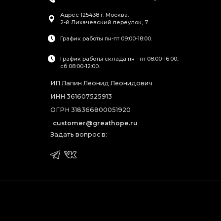
Адрес
125438
г. Москва
.
2-й Лихачевский переулок, 7
График работы пн-пт 09:00-18:00.
График работы склада пн - пт 08:00-16:00,
сб 08:00-12:00.
ИП Лапин Леонид Леонидович
ИНН 361607525913
ОГРН 318366800051920
customer@greathope.ru
Задать вопрос в: