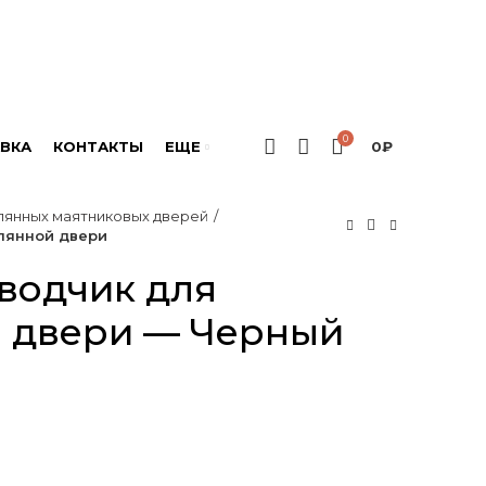
0
ВКА
КОНТАКТЫ
ЕЩЕ
0
₽
лянных маятниковых дверей
лянной двери
водчик для
й двери — Черный