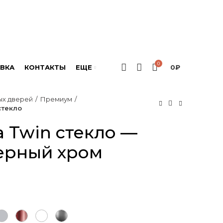
0
ВКА
КОНТАКТЫ
ЕЩЕ
0
₽
ых дверей
Премиум
стекло
a Twin стекло —
ерный хром