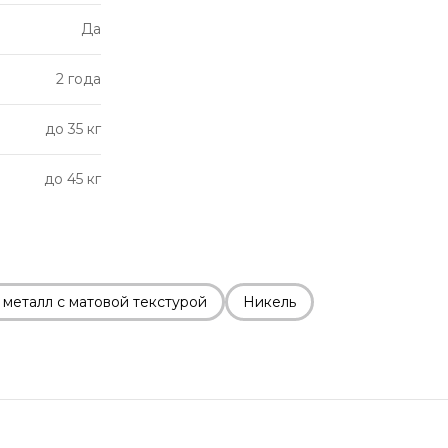
Да
2 года
до 35 кг
до 45 кг
металл с матовой текстурой
Никель