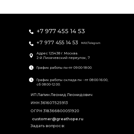
+7 977 455 14 53
+7 977 455 14 53
MAX/Telegram
Адрес
125438
г. Москва
.
2-й Лихачевский переулок, 7
График работы пн-пт 09:00-18:00.
График работы склада пн - пт 08:00-16:00,
сб 08:00-12:00.
ИП Лапин Леонид Леонидович
ИНН 361607525913
ОГРН 318366800051920
customer@greathope.ru
Задать вопрос в: