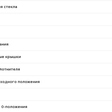
я стекла
ания
ые крышки
лотнителя
сходного положения
 0-положения