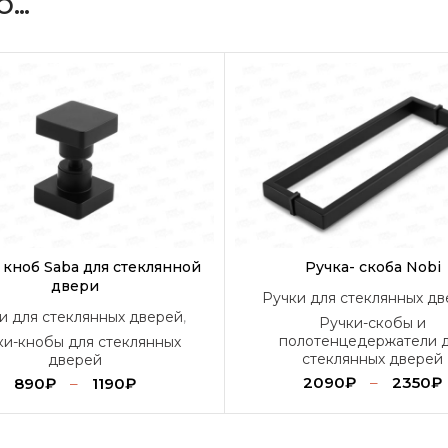
О…
 кноб Saba для стеклянной
Ручка- скоба Nobi
двери
Ручки для стеклянных д
и для стеклянных дверей
,
Ручки-скобы и
полотенцедержатели 
ки-кнобы для стеклянных
стеклянных дверей
дверей
2090
₽
–
2350
₽
890
₽
–
1190
₽