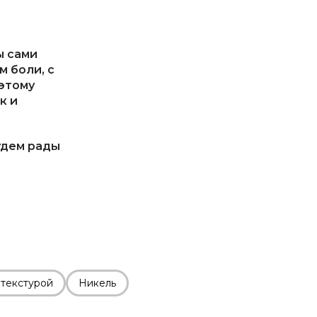
ы сами
м боли, с
этому
к и
удем рады
 текстурой
Никель