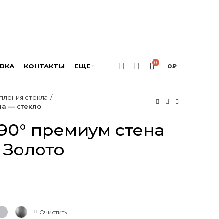
0
ВКА
КОНТАКТЫ
ЕЩЕ
0
₽
пления стекла
на — стекло
90° премиум стена
 Золото
Очистить