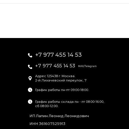
+7 977 455 14 53
+7 977 455 14 53
MAX/Telegram
Адрес
125438
г. Москва
.
2-й Лихачевский переулок, 7
График работы пн-пт 09:00-18:00.
График работы склада пн - пт 08:00-16:00,
сб 08:00-12:00.
ИП Лапин Леонид Леонидович
ИНН 361607525913