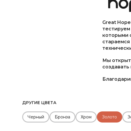
Great Hope
тестируем 
которыми 
стараемся 
технически
Мы открыт
создавать 
Благодарим
ДРУГИЕ ЦВЕТА
Черный
Бронза
Хром
Золото
З