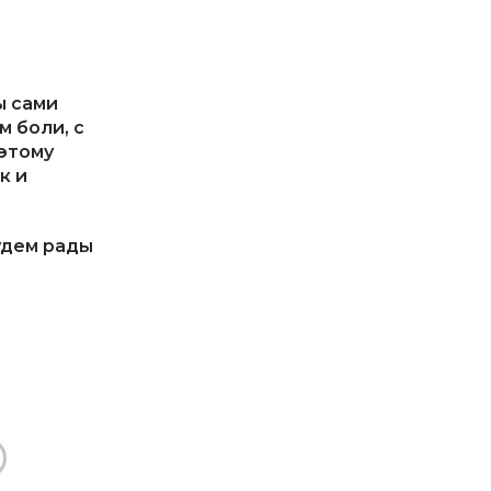
ы сами
м боли, с
этому
к и
удем рады