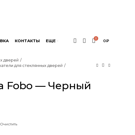
0
ВКА
КОНТАКТЫ
ЕЩЕ
0
₽
ых дверей
атели для стеклянных дверей
а Fobo — Черный
Очистить