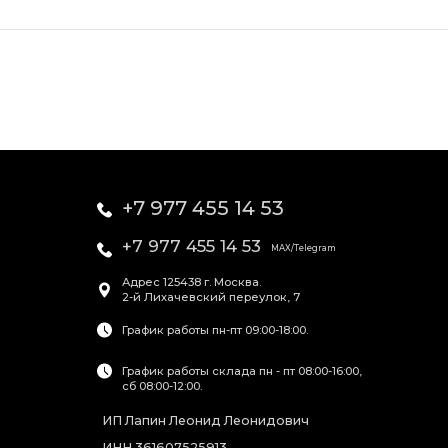
+7 977 455 14 53
+7 977 455 14 53
MAX/Telegram
Адрес
125438
г. Москва
.
2-й Лихачевский переулок, 7
График работы пн-пт 09:00-18:00.
График работы склада пн - пт 08:00-16:00,
сб 08:00-12:00.
ИП Лапин Леонид Леонидович
ИНН 361607525913