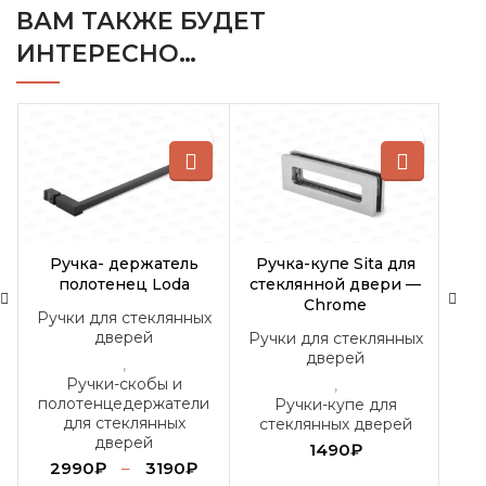
ВАМ ТАКЖЕ БУДЕТ
ИНТЕРЕСНО…
Ручка- держатель
Ручка-купе Sita для
Руч
полотенец Loda
стеклянной двери —
с
Chrome
Ручки для стеклянных
Руч
дверей
Ручки для стеклянных
дверей
,
Ручки-скобы и
,
полотенцедержатели
с
Ручки-купе для
для стеклянных
стеклянных дверей
дверей
1490
₽
2990
₽
–
3190
₽